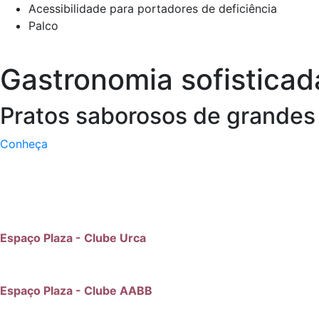
Acessibilidade para portadores de deficiência
Palco
Gastronomia sofisticad
Pratos saborosos de grandes
Conheça
(41) 9 8500-3619 / (41) 3049-8885 /
9 8440-4255
Espaço Plaza - Clube Urca
Rua Albano Reis, 170 Ahú
Espaço Plaza - Clube AABB
Av. Victor Ferreira do Amaral, 771 Jardim Social