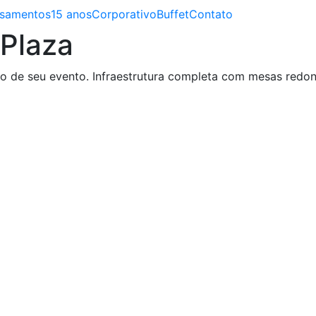
samentos
15 anos
Corporativo
Buffet
Contato
Plaza
o de seu evento. Infraestrutura completa com mesas redonda